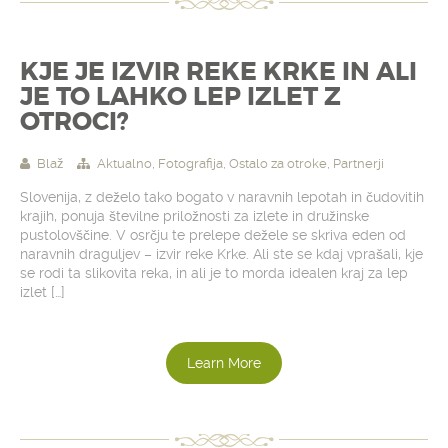
KJE JE IZVIR REKE KRKE IN ALI
JE TO LAHKO LEP IZLET Z
OTROCI?
Blaž
Aktualno
,
Fotografija
,
Ostalo za otroke
,
Partnerji
Slovenija, z deželo tako bogato v naravnih lepotah in čudovitih
krajih, ponuja številne priložnosti za izlete in družinske
pustolovščine. V osrčju te prelepe dežele se skriva eden od
naravnih draguljev – izvir reke Krke. Ali ste se kdaj vprašali, kje
se rodi ta slikovita reka, in ali je to morda idealen kraj za lep
izlet […]
Learn More