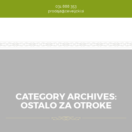
031 888 353
prodaja@ceveljcki.si
CATEGORY ARCHIVES:
OSTALO ZA OTROKE