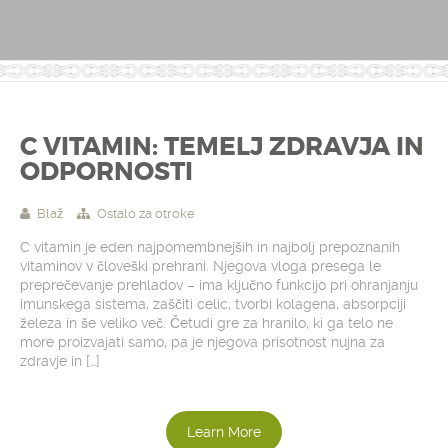
C VITAMIN: TEMELJ ZDRAVJA IN
ODPORNOSTI
Blaž
Ostalo za otroke
C vitamin je eden najpomembnejših in najbolj prepoznanih
vitaminov v človeški prehrani. Njegova vloga presega le
preprečevanje prehladov – ima ključno funkcijo pri ohranjanju
imunskega sistema, zaščiti celic, tvorbi kolagena, absorpciji
železa in še veliko več. Četudi gre za hranilo, ki ga telo ne
more proizvajati samo, pa je njegova prisotnost nujna za
zdravje in […]
Learn More