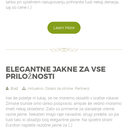
lahko pri spletnem nakupovanju prihranite tudi nekaj denarja,
saj so cene […]
Learn More
ELEGANTNE JAKNE ZA VSE
PRILOŽNOSTI
Blaž
Aktualno
,
Ostalo za otroke
,
Partnerji
Ker še poletje ni tukaj, se ne moremo oblačiti v kratke rokave.
Zimske bunde smo lahko pospravili, ampak še vedno moramo
imeti nekaj oblečeno. Zato so primerne za današnje vreme
razne jakne. Nekateri imajo raje navadne, drugi prešite, so pa
tudi taki, ki oblačijo bolj elegantne jakne. Na spletni strani
Euroton najdete različne jakne za […]