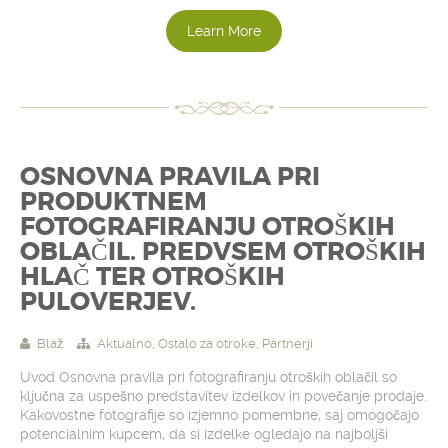
Learn More
OSNOVNA PRAVILA PRI
PRODUKTNEM
FOTOGRAFIRANJU OTROŠKIH
OBLAČIL. PREDVSEM OTROŠKIH
HLAČ TER OTROŠKIH
PULOVERJEV.
Blaž
Aktualno
,
Ostalo za otroke
,
Partnerji
Uvod Osnovna pravila pri fotografiranju otroških oblačil so
ključna za uspešno predstavitev izdelkov in povečanje prodaje.
Kakovostne fotografije so izjemno pomembne, saj omogočajo
potencialnim kupcem, da si izdelke ogledajo na najboljši