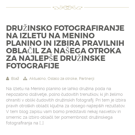
DRUŽINSKO FOTOGRAFIRANJE
NA IZLETU NA MENINO
PLANINO IN IZBIRA PRAVILNIH
OBLAČIL ZA NAŠEGA OTROKA
ZA NAJLEPŠE DRUŽINSKE
FOTOGRAFIJE
Blaž
Aktualno
,
Ostalo za otroke
,
Partnerji
Na izletu na Menino planino se lahko družina poda na
nepozabno doživetje, polno čudovitih trenutkov, ki jih želimo
ohraniti v obliki čudovitih družinskih fotografij. Pri tem je izbira
pravih otroških oblačil ključna za dosego najlepših rezultatov.
V tem blog zapisu vam bomo predstavili nekaj nasvetov in
smernic za izbiro oblačil ter pomembnost družinskega
fotografiranja na […]