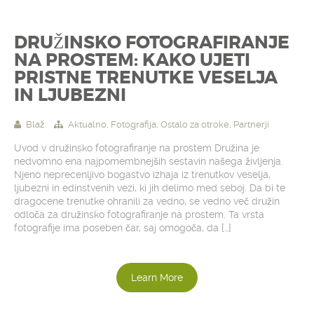
DRUŽINSKO FOTOGRAFIRANJE
NA PROSTEM: KAKO UJETI
PRISTNE TRENUTKE VESELJA
IN LJUBEZNI
Blaž
Aktualno
,
Fotografija
,
Ostalo za otroke
,
Partnerji
Uvod v družinsko fotografiranje na prostem Družina je
nedvomno ena najpomembnejših sestavin našega življenja.
Njeno neprecenljivo bogastvo izhaja iz trenutkov veselja,
ljubezni in edinstvenih vezi, ki jih delimo med seboj. Da bi te
dragocene trenutke ohranili za vedno, se vedno več družin
odloča za družinsko fotografiranje na prostem. Ta vrsta
fotografije ima poseben čar, saj omogoča, da […]
Learn More