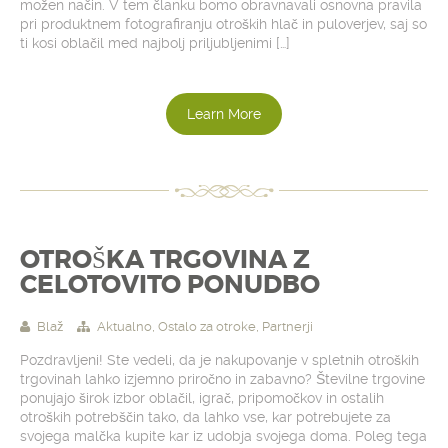
možen način. V tem članku bomo obravnavali osnovna pravila
pri produktnem fotografiranju otroških hlač in puloverjev, saj so
ti kosi oblačil med najbolj priljubljenimi […]
Learn More
OTROŠKA TRGOVINA Z
CELOTOVITO PONUDBO
Blaž
Aktualno
,
Ostalo za otroke
,
Partnerji
Pozdravljeni! Ste vedeli, da je nakupovanje v spletnih otroških
trgovinah lahko izjemno priročno in zabavno? Številne trgovine
ponujajo širok izbor oblačil, igrač, pripomočkov in ostalih
otroških potrebščin tako, da lahko vse, kar potrebujete za
svojega malčka kupite kar iz udobja svojega doma. Poleg tega