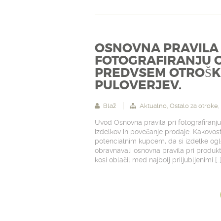
OSNOVNA PRAVILA
FOTOGRAFIRANJU O
PREDVSEM OTROŠKI
PULOVERJEV.
Blaž
Aktualno
,
Ostalo za otroke
,
Uvod Osnovna pravila pri fotografiranju
izdelkov in povečanje prodaje. Kakovo
potencialnim kupcem, da si izdelke og
obravnavali osnovna pravila pri produktn
kosi oblačil med najbolj priljubljenimi […