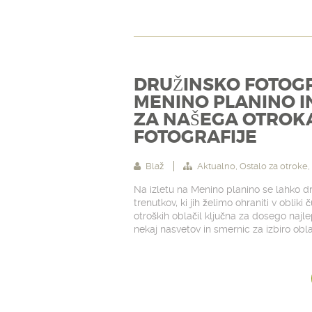
DRUŽINSKO FOTOGR
MENINO PLANINO IN
ZA NAŠEGA OTROKA
FOTOGRAFIJE
Blaž
Aktualno
,
Ostalo za otroke
,
Na izletu na Menino planino se lahko d
trenutkov, ki jih želimo ohraniti v obliki 
otroških oblačil ključna za dosego najl
nekaj nasvetov in smernic za izbiro obl