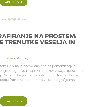
Learn More
AFIRANJE NA PROSTEM:
E TRENUTKE VESELJA IN
o za otroke
,
Partnerji
rostem Družina je nedvomno ena najpomembnejših
nljivo bogastvo izhaja iz trenutkov veselja, ljubezni in
j. Da bi te dragocene trenutke ohranili za vedno, se
tografiranje na prostem. Ta vrsta fotografije ima
Learn More