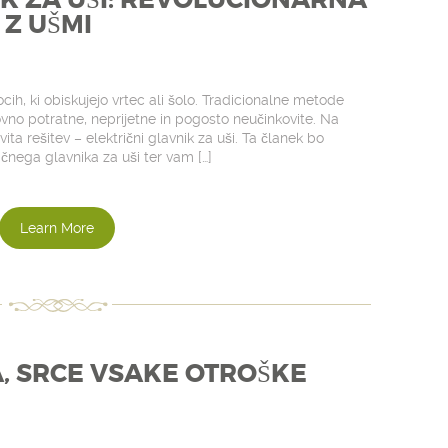
IK ZA UŠI: REVOLUCIONARNA
 Z UŠMI
ocih, ki obiskujejo vrtec ali šolo. Tradicionalne metode
ovno potratne, neprijetne in pogosto neučinkovite. Na
ita rešitev – električni glavnik za uši. Ta članek bo
ičnega glavnika za uši ter vam […]
Learn More
, SRCE VSAKE OTROŠKE