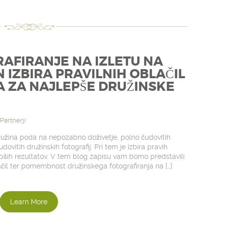
AFIRANJE NA IZLETU NA
 IZBIRA PRAVILNIH OBLAČIL
 ZA NAJLEPŠE DRUŽINSKE
Partnerji
ružina poda na nepozabno doživetje, polno čudovitih
čudovitih družinskih fotografij. Pri tem je izbira pravih
epših rezultatov. V tem blog zapisu vam bomo predstavili
ačil ter pomembnost družinskega fotografiranja na […]
Learn More