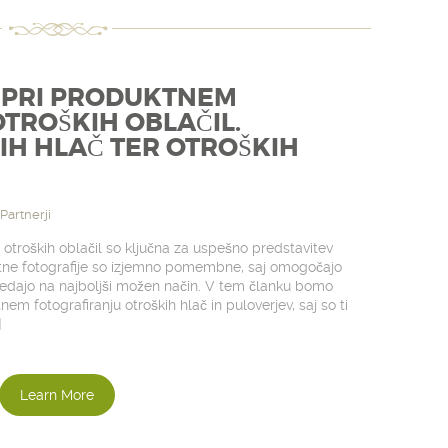
 PRI PRODUKTNEM
TROŠKIH OBLAČIL.
H HLAČ TER OTROŠKIH
Partnerji
 otroških oblačil so ključna za uspešno predstavitev
stne fotografije so izjemno pomembne, saj omogočajo
ledajo na najboljši možen način. V tem članku bomo
em fotografiranju otroških hlač in puloverjev, saj so ti
]
Learn More