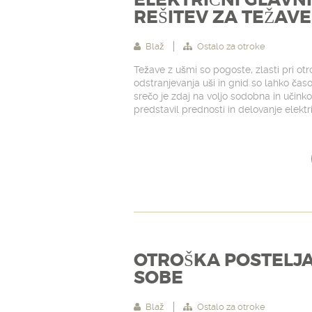
ELEKTRIČNI GLAVN
REŠITEV ZA TEŽAVE
Blaž
Ostalo za otroke
Težave z ušmi so pogoste, zlasti pri otr
odstranjevanja uši in gnid so lahko čas
srečo je zdaj na voljo sodobna in učinkov
predstavil prednosti in delovanje elektr
OTROŠKA POSTELJA
SOBE
Blaž
Ostalo za otroke