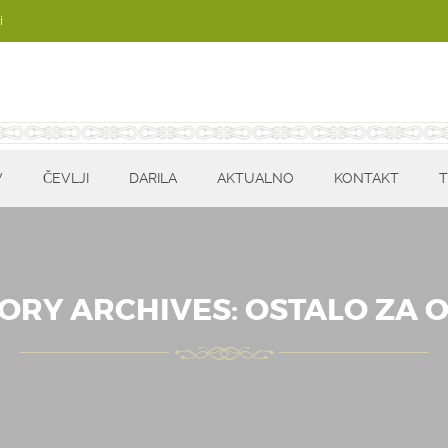
i
V
ČEVLJI
DARILA
AKTUALNO
KONTAKT
T
ORY ARCHIVES:
OSTALO ZA 