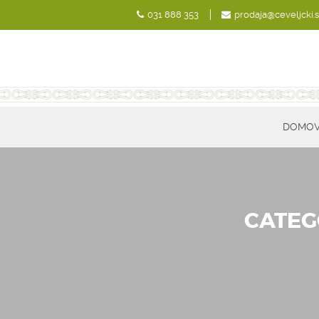
031 888 353
prodaja@ceveljcki.s
DOMO
CATEG