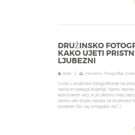
DRUŽINSKO FOTOGR
KAKO UJETI PRISTN
LJUBEZNI
Blaž
Aktualno
,
Fotografija
,
Ostal
Uvod v družinsko fotografiranje na p
sestavin našega življenja. Njeno neprece
edinstvenih vezi, ki jih delimo med sebo
vedno več družin odloča za družinsko fo
poseben čar, saj omogoča, da […]