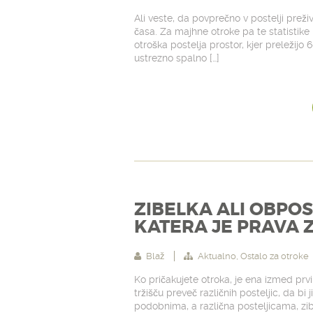
Ali veste, da povprečno v postelji preži
časa. Za majhne otroke pa te statistike 
otroška postelja prostor, kjer preležijo
ustrezno spalno […]
ZIBELKA ALI OBPO
KATERA JE PRAVA 
Blaž
Aktualno
,
Ostalo za otroke
Ko pričakujete otroka, je ena izmed prvih
tržišču preveč različnih posteljic, da b
podobnima, a različna posteljicama, zibe