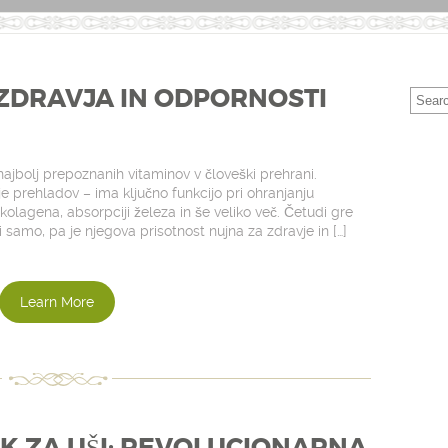
 ZDRAVJA IN ODPORNOSTI
ajbolj prepoznanih vitaminov v človeški prehrani.
 prehladov – ima ključno funkcijo pri ohranjanju
 kolagena, absorpciji železa in še veliko več. Četudi gre
i samo, pa je njegova prisotnost nujna za zdravje in […]
Learn More