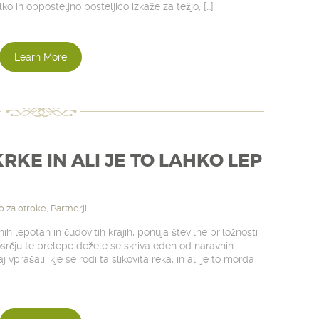
 in obposteljno posteljico izkaže za težjo, […]
Learn More
KRKE IN ALI JE TO LAHKO LEP
o za otroke
,
Partnerji
h lepotah in čudovitih krajih, ponuja številne priložnosti
 osrčju te prelepe dežele se skriva eden od naravnih
j vprašali, kje se rodi ta slikovita reka, in ali je to morda