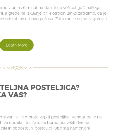
vimo 7 ur in 26 minut na dan, to je več kot 30% našega
ni, a glede na izkušnje pri 4 otrocih lahko zatrdimo, da je
 60+ odstotkov njihovega časa. Zato mu je nujno zagotoviti
Learn More
STELJNA POSTELJICA?
ZA VAS?
 stvari, ki jih morate kupiti posteljica. Vendar pa je na
i jih ve obdelali tu. Zato se bomo posvetili dvema
lki in obposteljni posteljici. Obe sta namenjeni