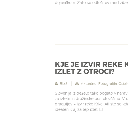
dojenčkom. Zato se odločitev med zibelko
KJE JE IZVIR REKE 
IZLET Z OTROCI?
Blaž
Aktualno
,
Fotografija
,
Ostal
Slovenija, z deželo tako bogato v naravni
za izlete in družinske pustolovščine. V
draguljev – izvir reke Krke. Ali ste se kda
idealen kraj za lep izlet […]